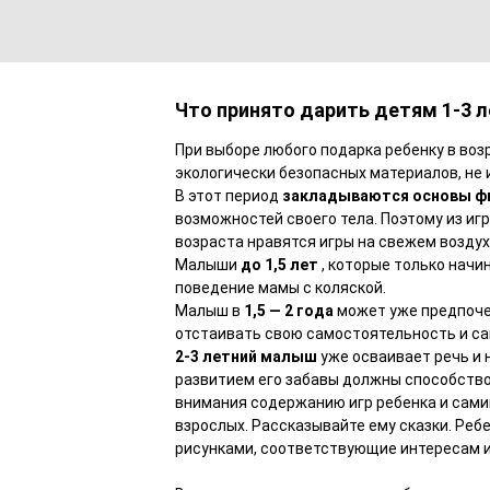
Что принято дарить детям 1-3 л
При выборе любого подарка ребенку в воз
экологически безопасных материалов, не 
В этот период
закладываются основы фи
возможностей своего тела. Поэтому из иг
возраста нравятся игры на свежем воздухе
Малыши
до 1,5 лет
, которые только начи
поведение мамы с коляской.
Малыш в
1,5 — 2 года
может уже предпочес
отстаивать свою самостоятельность и с
2-3 летний малыш
уже осваивает речь и
развитием его забавы должны способство
внимания содержанию игр ребенка и сами
взрослых. Рассказывайте ему сказки. Ребе
рисунками, соответствующие интересам и