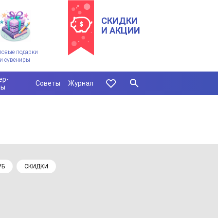
СКИДКИ
И АКЦИИ
ловые подарки
и сувениры
ер-
Советы
Журнал
сы
УБ
СКИДКИ