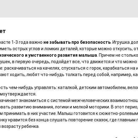
ет
расте 1-3 года важно
не забывать про безопасность
. Игрушка до
иметь острых углов и ломких деталей, которые можно откусить, от
зического и умственного развития малыша
. Причем не стольк
рушек, в первую очередь, подойдет все, что движется и что можн
: раскачиваться на качелях, спускаться с горок, карабкаться на 
нают ходить, любят что-нибудь толкать перед собой, например, к
ть чем-нибудь управлять: каталкой, детским автомобилем, велок
амоутверждается.
 начинает знакомиться с системой межчеловеческих взаимоотнош
вать развитию внимания, логики и мелкой моторики. В этот пери
м принимать в них участие. Малыш готовится к сюжетно-ролевы
нку нравится без конца слушать повторение сказок, где главным 
 возрасту ребенка.