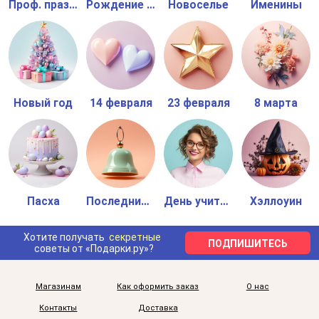
Проф. праздник
Рождение малыша
Новоселье
Именины
Новый год
14 февраля
23 февраля
8 марта
Пасха
Последний звонок
День учителя
Хэллоуин
Хотите получать
секретные
ПОДПИШИТЕСЬ
советы от «Подарки.ру»?
Магазинам
Как оформить заказ
О нас
Контакты
Доставка