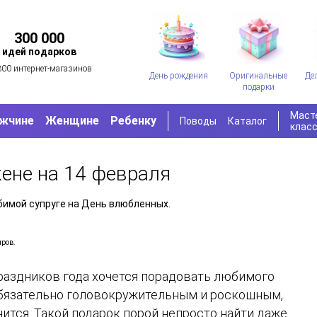
300 000
идей подарков
300 интернет-магазинов
День рождения
Оригинальные
Де
подарки
Маст
жчине
Женщине
Ребенку
Поводы
Каталог
клас
жене на 14 февраля
имой супруге на День влюбленных.
иров.
раздников года хочется порадовать любимого
обязательно головокружительным и роскошным,
мнится. Такой подарок порой непросто найти даже