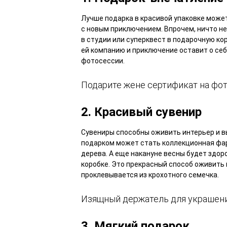
Лучше подарка в красивой упаковке може
с новым приключением. Впрочем, ничто н
в студии или суперквест в подарочную ко
ей компанию и приключение оставит о себ
фотосессии.
Подарите жене сертификат на фот
2. Красивый сувенир
Сувениры способны оживить интерьер и в
подарком может стать коллекционная фар
дерева. А еще накануне весны будет здо
коробке. Это прекрасный способ оживить 
проклевывается из крохотного семечка.
Изящный держатель для украшени
3. Мягкий подарок