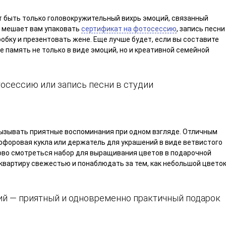
т быть только головокружительный вихрь эмоций, связанный
е мешает вам упаковать
сертификат на фотосессию
, запись песни
робку и презентовать жене. Еще лучше будет, если вы составите
е память не только в виде эмоций, но и креативной семейной
осессию или запись песни в студии
ызывать приятные воспоминания при одном взгляде. Отличным
форовая кукла или держатель для украшений в виде ветвистого
рово смотреться набор для выращивания цветов в подарочной
квартиру свежестью и понаблюдать за тем, как небольшой цвето
й — приятный и одновременно практичный подарок