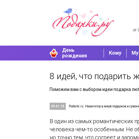
от 
День
Кому
Му
рождения
8 идей, что подарить 
Поможем вам с выбором идеи подарка люб
09.01.18
Podarki.ru. Навигатор в мире подарков и сувен
В один из самых романтических п
человека чем-то особенным. Не 
но точно тем, что согреет и запо