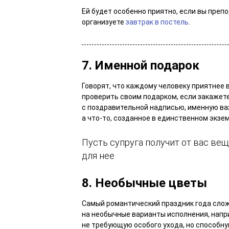
Ей будет особенно приятно, если вы преп
организуете
завтрак в постель
.
7. Именной подарок
Говорят, что каждому человеку приятнее 
проверить своим подарком, если закажет
с поздравительной надписью, именную вазу
а что-то, созданное в единственном экзем
Пусть супруга получит от вас ве
для нее
8. Необычные цветы
Самый романтический праздник года слож
на необычные варианты исполнения, нап
не требующую особого ухода, но способну