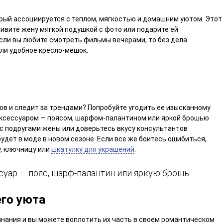
орый ассоциируется с теплом, мягкостью и домашним уютом. Этот
дивите жену мягкой подушкой с фото или подарите ей
 если вы любите смотреть фильмы вечерами, то без дела
или удобное кресло-мешок.
ов и следит за трендами? Попробуйте угодить ее изысканному
аксессуаром — поясом, шарфом-палантином или яркой брошью
 с подругами жены или доверьтесь вкусу консультантов
будет в моде в новом сезоне. Если все же боитесь ошибиться,
, ключницу или
шкатулку для украшений
.
уар — пояс, шарф-палантин или яркую брошь
го уюта
ания и вы можете воплотить их часть в своем романтическом