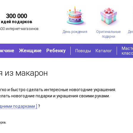
300 000
идей подарков
300 интернет-магазинов
День рождения
Оригинальные
Де
подарки
Маст
жчине
Женщине
Ребенку
Поводы
Каталог
клас
я из макарон
гко и быстро сделать интересные новогодние украшения.
делать новогодние подарки и украшения своими руками.
одними подарками ]
?
иров.