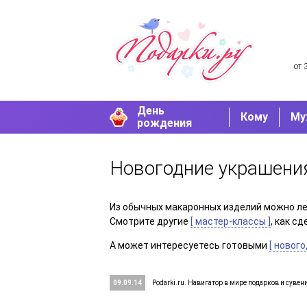
от 
День
Кому
Му
рождения
Новогодние украшени
Из обычных макаронных изделий можно ле
Смотрите другие
[ мастер-классы ]
, как с
А может интересуетесь готовыми
[ новог
09.09.14
Podarki.ru. Навигатор в мире подарков и сувен