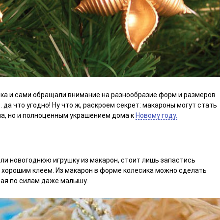
яка и сами обращали внимание на разнообразие форм и размеров
… да что угодно! Ну что ж, раскроем секрет: макароны могут стать
а, но и полноценным украшением дома к
Новому году.
или новогоднюю игрушку из макарон, стоит лишь запастись
 хорошим клеем. Из макарон в форме колесика можно сделать
рая по силам даже малышу.