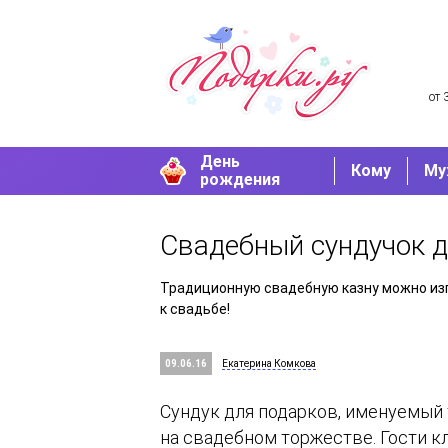
от 
День
Кому
Му
рождения
Свадебный сундучок д
Традиционную свадебную казну можно изг
к свадьбе!
09.06.16
Екатерина Комкова
Сундук для подарков, именуемый
на свадебном торжестве. Гости кл