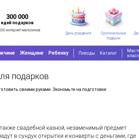
300 000
идей подарков
300 интернет-магазинов
День рождения
Оригинальные
Де
подарки
Маст
жчине
Женщине
Ребенку
Поводы
Каталог
клас
ля подарков
отовить своими руками. Экономьте на подготовке
 также свадебной казной, незаменимый предмет
адут в сундук открытки и конверты с деньгами, где