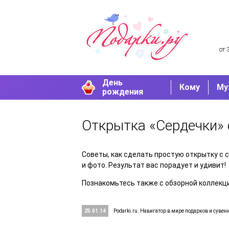
от 
День
Кому
Му
рождения
Открытка «Сердечки»
Советы, как сделать простую открытку с
и фото. Результат вас порадует и удивит!
Познакомьтесь также с обзорной коллекц
25.01.14
Podarki.ru. Навигатор в мире подарков и сувен