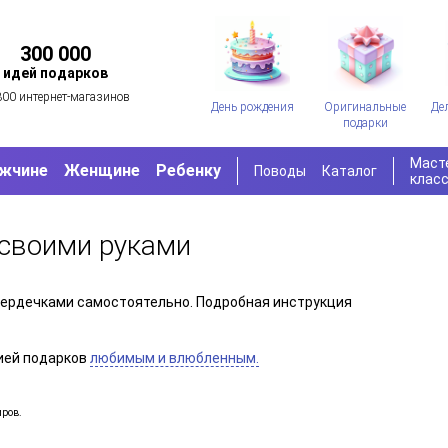
300 000
идей подарков
300 интернет-магазинов
День рождения
Оригинальные
Де
подарки
Маст
жчине
Женщине
Ребенку
Поводы
Каталог
клас
 своими руками
 сердечками самостоятельно. Подробная инструкция
ией подарков
любимым и влюбленным.
иров.