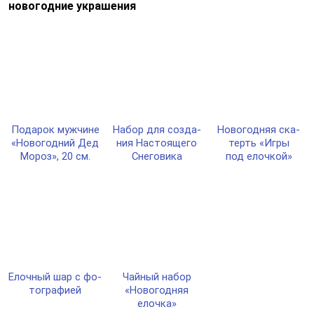
новогодние украшения
Пода­рок муж­чи­не
Набор для соз­да­
Ново­год­няя ска­
«Ново­год­ний Дед
ния Нас­то­яще­го
терть «Игры
Мороз», 20 см.
Сне­го­ви­ка
под елоч­кой»
Елоч­ный шар с фо­
Чай­ный на­бор
тог­ра­фией
«Ново­год­няя
елоч­ка»