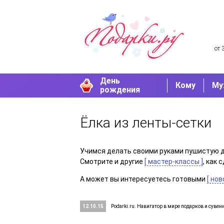
от 
День
Кому
Му
рождения
Ёлка из ленты-сетки
Учимся делать своими руками пушистую д
Смотрите и другие
[ мастер-классы ]
, как
А может вы интересуетесь готовыми
[ но
12.10.15
Podarki.ru. Навигатор в мире подарков и сувен