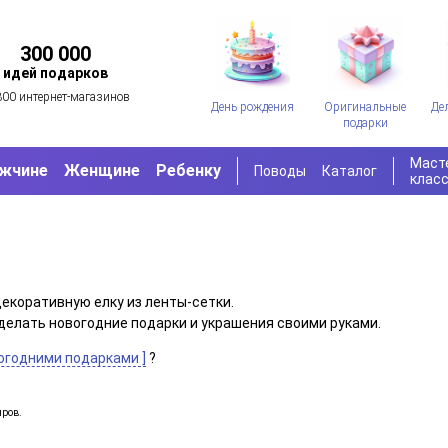
300 000
идей подарков
300 интернет-магазинов
День рождения
Оригинальные
Де
подарки
Маст
жчине
Женщине
Ребенку
Поводы
Каталог
клас
екоративную елку из ленты-сетки.
 сделать новогодние подарки и украшения своими руками.
вогодними подарками ]
?
иров.