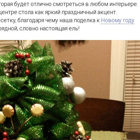
торая будет отлично смотреться в любом интерьере.
центре стола как яркий праздничный акцент.
сетку, благодаря чему наша поделка к
Новому году
рядной, словно настоящая ель!