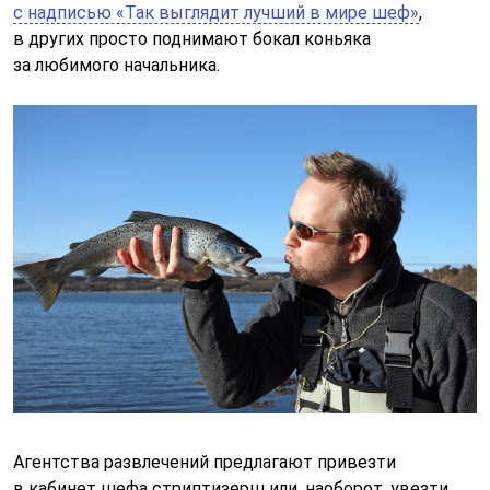
с надписью «Так выглядит лучший в мире шеф»
,
в других просто поднимают бокал коньяка
за любимого начальника.
Агентства развлечений предлагают привезти
в кабинет шефа стриптизерш или, наоборот, увезти