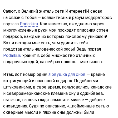
Салют, о Великий житель сети Интернет!И снова
на cвязи с тобой — коллективный разум модераторов
портала
Podarki.ru
. Как известно, ежедневно через
многочисленные руки мои проходят описания сотен
подарков, каждый из которых по-своему уникален!
Вот и сегодня мне есть, чем удивить тебя,
представитель человеческой расы! Ведь портал
Podarki.ru
хранит в себе множество отличных
подарочных идей, на сей раз сплошь… мистичных…
Итак, лoт номер один!
Ловушка для снов
— крайне
интригующий и полезный подарок. Подобными
штуковинами, в свое время, пользовались канадские
и североамериканские племена сиу и оджибвеев,
пытаясь, на ночь глядя, заманить милые — добрые
сновидения. Судя по описанию, «…пойманные сетью
скверные мысли и плохие сны должны были