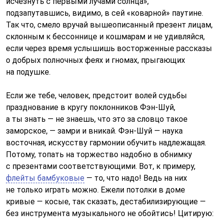
исчезнуть с первыми лучами солнца»,
подзапутавшись, видимо, в сей «коварной» паутине.
Так что, смело вручай вышеописанный презент лицам,
склонным к бессоннице и кошмарам и не удивляйся,
если через время услышишь восторженные рассказы
о добрых полночных феях и гномах, прыгающих
на подушке.
Если же тебе, человек, предстоит волей судьбы
празднование в кругу поклонников Фэн-Шуй,
а ты знать — не знаешь, что это за словцо такое
заморское, — замри и вникай. Фэн-Шуй — наука
восточная, искусству гармонии обучить надлежащая.
Пoтому, топать на торжество надобно в обнимку
с презентами соответствующими. Вот, к примеру,
флейты бамбуковые
— то, что надо! Ведь на них
не только играть можно. Ежели потолки в доме
кривые — косые, так сказать, дестабилизирующие —
без инструмента музыкального не обойтись! Цитирую: