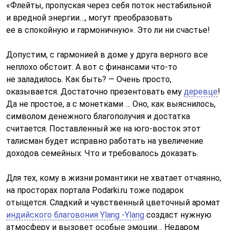
«Флейты, пропуская через себя поток нестабильной
и вредной энергии…, могут преобразовать
ее в спокойную и гармоничную». Это ли ни счастье!
Допустим, с гармонией в доме у друга верного все
неплохо обстоит. А вот с финансами что-то
не заладилось. Как быть? — Очень просто,
оказывается. Достаточно презентовать ему
деревце
!
Да не простое, а с монетками … Оно, как выяснилось,
символом денежного благополучия и достатка
считается. Поставленный же на юго-восток этот
талисман будет исправно работать на увеличение
доходов семейных. Что и требовалось доказать.
Для тех, кому в жизни романтики не хватает отчаянно,
на просторах портала Podarki.ru тоже подарок
отыщется. Сладкий и чувственный цветочный аромат
индийского благовония Ylang -Ylang
создаст нужную
атмосферу и вызовет особые эмоции… Недаром